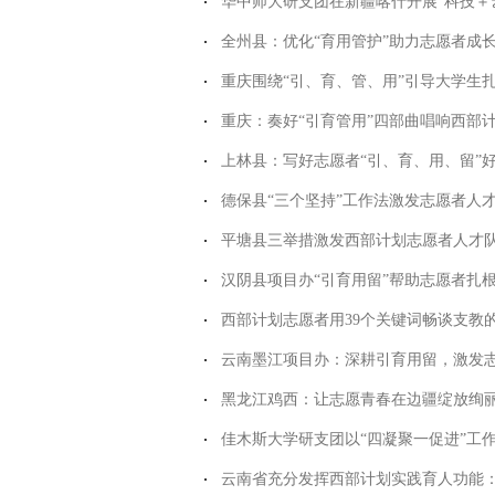
华中师大研支团在新疆喀什开展“科技＋艺
全州县：优化“育用管护”助力志愿者成
重庆围绕“引、育、管、用”引导大学生
重庆：奏好“引育管用”四部曲唱响西部
上林县：写好志愿者“引、育、用、留”
德保县“三个坚持”工作法激发志愿者人
平塘县三举措激发西部计划志愿者人才
汉阴县项目办“引育用留”帮助志愿者扎
西部计划志愿者用39个关键词畅谈支教
云南墨江项目办：深耕引育用留，激发
黑龙江鸡西：让志愿青春在边疆绽放绚
佳木斯大学研支团以“四凝聚一促进”工作
云南省充分发挥西部计划实践育人功能：让