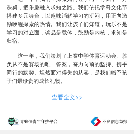
课桌，把乐趣融入求知之路。我们依托学科文化节
搭建多元舞台，以趣味消解学习的沉闷，用正向激
励唤醒探索的热情。我们让孩子们知道，玩乐不是
学习的对立面，奖品是载体，鼓励是内核，求知是
归宿。
这一年，我们策划了上寨中学体育运动会。胜
负从不是赛场的唯一答案，奋力向前的坚持、携手
同行的默契、坦然面对得失的从容，是我们赠予孩
子们最珍贵的成长礼物。
这一年，深耕校园阅读育人阵地，我们依托学
查看全文>>
校团委和山东大学出版社资源，完成一百五十本爱
心图书捐赠与“师生共读”工作。从一方乡土的处世
哲思，到寰宇文明的发展脉络；从古老寓言的生活
青蜂侠青年守护平台
不良信息举报
启迪，到时代伟人的精神光芒，通过阅读，我们为