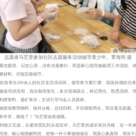
志愿者马艺萱参加社区志愿服务活动辅导青少年。覃海明 摄
在眼里、记在心里，没有丝毫敷衍，而是耐心指导她梳理工作流程、讲
磨材料、仔细完善细节。
道举办200余人的社区党员培训班，领导将方案打磨、现场协调的任
修改培训流程，指尖敲得发红；多次现场踩点，标记席位、熟悉流程。
利摆资料、递矿泉水，主动引导与会人员就座。
留场整理物料、核对台账、总结归档，不仅细致周全，而且毫无疏漏。“
和辛苦，都值了！”马艺萱由衷感慨。
独立完成，从紧张慌乱到从容应对，马艺萱的成长有目共睹，近一年来
民情、耐心细致解民忧，把每一件小事做细做实，用真心换真情，用实干