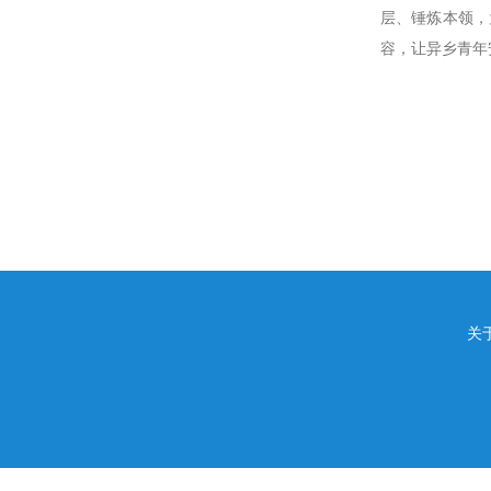
层、锤炼本领，
容，让异乡青年
关