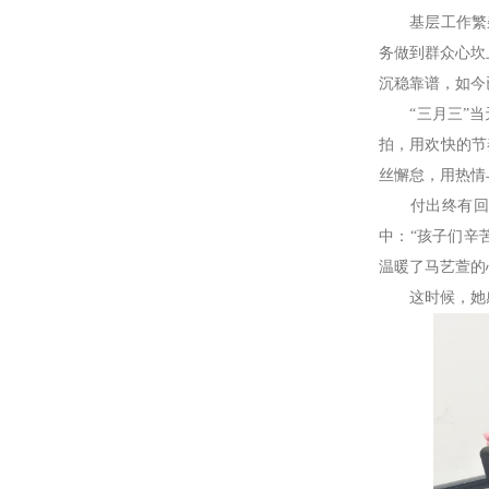
基层工作繁杂
务做到群众心坎
沉稳靠谱，如今
“三月三”当
拍，用欢快的节
丝懈怠，用热情
付出终有回响
中：“孩子们辛
温暖了马艺萱的
这时候，她感