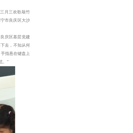
三月三欢歌敲竹
南宁市良庆区大沙
赴良庆区基层党建
不下去，不知从何
，手指悬在键盘上
范。”