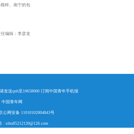
美模样。南宁的包
责任编辑：
李彦龙
n. 请发送qnb至10658000 订阅中国青年手机报
：
中国青年网
京公网安备 11010102004843号
 :
xibu85212120@126.com