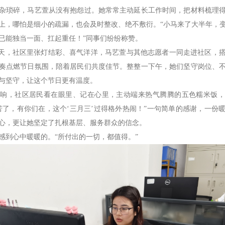
琐碎，马艺萱从没有抱怨过。她常常主动延长工作时间，把材料梳理得
上，哪怕是细小的疏漏，也会及时整改、绝不敷衍。“小马来了大半年，
已能独当一面、扛起重任！”同事们纷纷称赞。
天，社区里张灯结彩、喜气洋洋，马艺萱与其他志愿者一同走进社区，搭
奏点燃节日氛围，陪着居民们共度佳节。整整一下午，她们坚守岗位、
与坚守，让这个节日更有温度。
，社区居民看在眼里、记在心里，主动端来热气腾腾的五色糯米饭，
苦了，有你们在，这个‘三月三’过得格外热闹！”一句简单的感谢，一份
心，更让她坚定了扎根基层、服务群众的信念。
到心中暖暖的。“所付出的一切，都值得。”