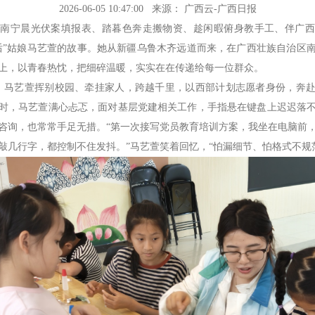
2026-06-05 10:47:00
来源： 广西云-广西日报
宁晨光伏案填报表、踏暮色奔走搬物资、趁闲暇俯身教手工、伴广西
0后”姑娘马艺萱的故事。她从新疆乌鲁木齐远道而来，在广西壮族自治区
上，以青春热忱，把细碎温暖，实实在在传递给每一位群众。
，马艺萱挥别校园、牵挂家人，跨越千里，以西部计划志愿者身份，奔
时，马艺萱满心忐忑，面对基层党建相关工作，手指悬在键盘上迟迟落
咨询，也常常手足无措。“第一次接写党员教育培训方案，我坐在电脑前
敲几行字，都控制不住发抖。”马艺萱笑着回忆，“怕漏细节、怕格式不规