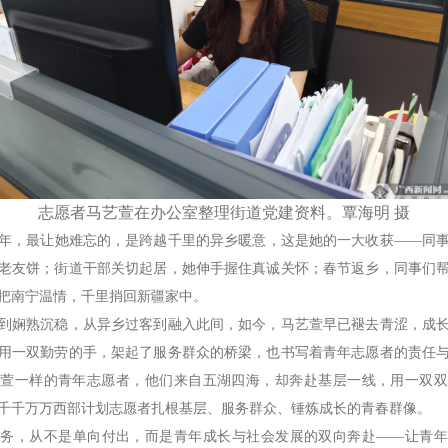
志愿者马艺萱在办公室整理街道党建资料。覃海明 摄
，最让她难忘的，是跨越千里的异乡暖意，这是她的一大收获——同事
老友饼；街道干部关切起居，她伸手握住真诚关怀；春节返乡，同事们
把南宁温情，千里捎回新疆家中。
娴熟沉稳，从异乡过客到融入此间，如今，马艺萱早已褪去青涩，成长
用一双勤劳的手，架起了服务群众的桥梁，也书写着青年志愿者的责任
艺萱一样的青年志愿者，他们来自五湖四海，却奔赴基层一线，用一双双
千千万万西部计划志愿者扎根基层、服务群众、锤炼成长的青春群像。
，从不是单向付出，而是青年成长与社会发展的双向奔赴——让青年