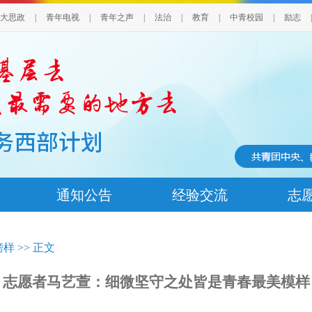
大思政
|
青年电视
|
青年之声
|
法治
|
教育
|
中青校园
|
励志
|
通知公告
经验交流
志
榜样
>> 正文
志愿者马艺萱：细微坚守之处皆是青春最美模样