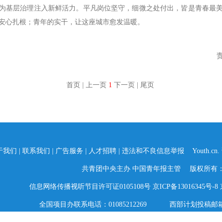
为基层治理注入新鲜活力。平凡岗位坚守，细微之处付出，皆是青春最
安心扎根；青年的实干，让这座城市愈发温暖。
首页 | 上一页
1
下一页 | 尾页
于我们
|
联系我们
|
广告服务
|
人才招聘
|
违法和不良信息举报
Youth.c
共青团中央主办 中国青年报主管 版权所有
信息网络传播视听节目许可证0105108号
京ICP备13016345号-8
全国项目办联系电话：01085212269 西部计划投稿邮箱