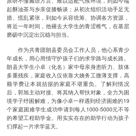
原听不懂藏语方言、难以适配气候环境，到如今端
起酥油茶与乡亲促膝畅谈；从初次组织活动手足无
措、慌乱紧张，到如今从容统筹、协调各方资源，
将近一年时间，他褪去大学生的青涩稚气，在基层
磨砺中沉淀出沉稳与担当。
作为共青团朗县委员会工作人员，他心系青少
年成长，用心用情守护孩子们的求学路与成长路。
朗县大学生小卓（化名）家中母亲身患听力、肢体
多重残疾，家庭收入仅依靠大姨务工微薄支撑，高
额学费让本就拮据的家庭不堪重负。了解到情况
后，郭旭主动对接、将其纳入帮扶对象，全力为困
境学子纾困解难，为像小卓一样遇到经济困难的19
个家庭困难学生成功申请到每人1000-5000元不等
的希望工程助学金。用实实在在的助学行动为孩子
们撑起一片求学蓝天。