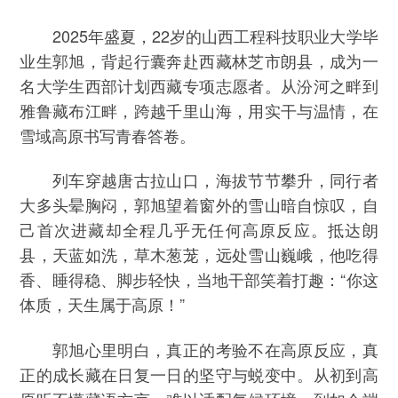
2025年盛夏，22岁的山西工程科技职业大学毕
业生郭旭，背起行囊奔赴西藏林芝市朗县，成为一
名大学生西部计划西藏专项志愿者。从汾河之畔到
雅鲁藏布江畔，跨越千里山海，用实干与温情，在
雪域高原书写青春答卷。
列车穿越唐古拉山口，海拔节节攀升，同行者
大多头晕胸闷，郭旭望着窗外的雪山暗自惊叹，自
己首次进藏却全程几乎无任何高原反应。抵达朗
县，天蓝如洗，草木葱茏，远处雪山巍峨，他吃得
香、睡得稳、脚步轻快，当地干部笑着打趣：“你这
体质，天生属于高原！”
郭旭心里明白，真正的考验不在高原反应，真
正的成长藏在日复一日的坚守与蜕变中。从初到高