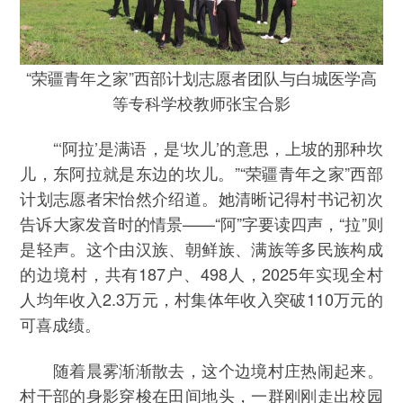
“荣疆青年之家”西部计划志愿者团队与白城医学高
等专科学校教师张宝合影
“‘阿拉’是满语，是‘坎儿’的意思，上坡的那种坎
儿，东阿拉就是东边的坎儿。”“荣疆青年之家”西部
计划志愿者宋怡然介绍道。她清晰记得村书记初次
告诉大家发音时的情景——“阿”字要读四声，“拉”则
是轻声。这个由汉族、朝鲜族、满族等多民族构成
的边境村，共有187户、498人，2025年实现全村
人均年收入2.3万元，村集体年收入突破110万元的
可喜成绩。
随着晨雾渐渐散去，这个边境村庄热闹起来。
村干部的身影穿梭在田间地头，一群刚刚走出校园