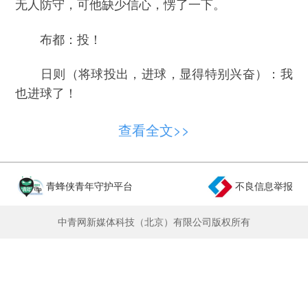
无人防守，可他缺少信心，愣了一下。
布都：投！
日则（将球投出，进球，显得特别兴奋）：我
也进球了！
沙红与木乃高兴得跳了起来。
查看全文>>
日则抢到对方的球后，将球传给布都。布都将
球传给阿杜，并做了个手势。阿杜明白了他的意
青蜂侠青年守护平台
不良信息举报
思，向前带了几步，又传给布都。布都中投进球。
中青网新媒体科技（北京）有限公司版权所有
沙红：漂亮！
日则：这就叫配合，阿杜传的是布都投篮最舒
服的位置！