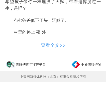
希望孩子像你一样埋没了天赋，带着遗憾度过一
生，是吧？
布都爸爸低下了头，沉默了。
村里的路上 夜 外
滕老师正走着，阿木和木乃追了上来。
查看全文>>
阿木：老师，爷爷在后面，请您等一等。
青蜂侠青年守护平台
不良信息举报
滕老师站下来，看到阿木爷爷走了过来。
中青网新媒体科技（北京）有限公司版权所有
阿木爷爷（死死拉住滕老师）：第一次上门，
怎么能让你空着肚子回去呢？不远就是家了，快到
家吃了饭再走。
滕老师不好推辞，就跟着来到阿木家。