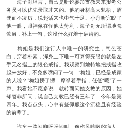
海子哥坦言，自己是听说参加支教未来报考公
务员可以优先录取才来的。他的身材高大魁梧，眉
硬而不凌厉，说起话来也中气十足。小丹听完睨了
他一眼，眼神像在怪他太势利，海子哥无所谓地耸
耸肩，补上一句，这没什么好羞于启齿的。
梅姐是我们这行人中唯一的研究生，气色苍
白，穿着朴素，浑身上下唯一可算得亮眼的就是左
手无名指上的银色戒指。我观察到她特地把戒指收
起来放好，不免多嘴问了一句：“梅姐，已经是成家
的人啦？”梅姐愣了愣，摩挲着手指，低低“嗯”了一
声。我看她不愿多说，就转而问她支教的原因，她
却答非所问，说自己支教已经有三年了，今年是第
四年。我点点头，心中有些佩服这个沉稳且有经验
的前辈了。
汽车一路咿咿呀呀地叫，像伤风咳嗽的病人，