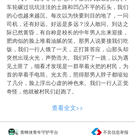
车轮碾过坑坑洼洼的土路和凹凸不平的石头，我们
的心也越来越沉。每次以为快要到目的地了，一问
司机，还有好远。好远是多远？没人敢问。到达之
际已然黄昏，有自称是校长的中年男人出来迎接，
肥肉似的脸上堆着油腻的笑。那男人说要接我们吃
饭，我们一行人饿了一天，正打算答应，山那头却
突然出现火光，声势浩大。我们吓了一跳，以为遇
见土匪了，细看才发现是一群举着火把的村民，为
首的举着手电筒。光太亮，照得那男人脖子都缩短
了几分，脸上浮出心虚的神色来。我们一行人正觉
奇怪，他就被村民们赶跑了。
举着手电筒的人清了清嗓子，走过来道歉，操
查看全文>>
着一口乡音，我们听得不大明白，大概晓得面前这
人是村党支部书记。他解释说，那男人确实是校
长，不过是前校长了，从前也有支教队来这里，他
青蜂侠青年守护平台
不良信息举报