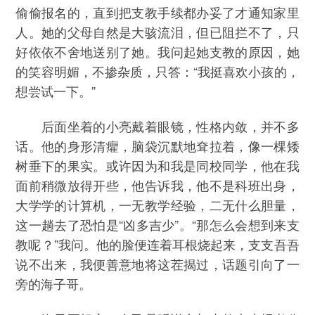
偷偷报名的，直到把支教手续都办妥了才通知家里
人。她的父母自然是大骇流泪，但已阻拦不了，只
好依依不舍地送别了她。我问起她支教的原因，她
的笑容明媚，不掺杂质，只答：“我挺喜欢小孩的，
想尝试一下。”
后面坐着的小亮戴着眼镜，性格内敛，并不多
话。他的身形清癯，脑袋沉默地耷拉着，像一棵矮
树垂下的果实。或许因为和我是同校同学，他在我
面前稍微放得开些，他告诉我，他不是科班出身，
大学学的计算机，一无教学经验，二无什么胆量，
这一趟去了恐怕是“凶多吉少”。“那怎么会想到来支
教呢？”我问。他的脸便连着耳根烧起来，支支吾吾
说不出来，我便善意地将这茬揭过，话题引向了一
旁的海子哥。