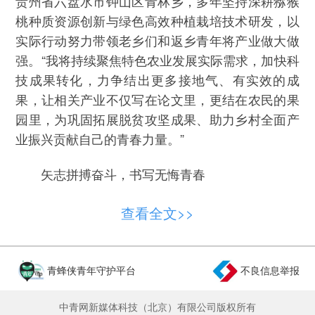
贵州省六盘水市钟山区青林乡，多年坚持深耕猕猴
桃种质资源创新与绿色高效种植栽培技术研发，以
实际行动努力带领老乡们和返乡青年将产业做大做
强。“我将持续聚焦特色农业发展实际需求，加快科
技成果转化，力争结出更多接地气、有实效的成
果，让相关产业不仅写在论文里，更结在农民的果
园里，为巩固拓展脱贫攻坚成果、助力乡村全面产
业振兴贡献自己的青春力量。”
矢志拼搏奋斗，书写无悔青春
习近平总书记回信里饱含的深情厚望，跨越山
查看全文>>
海照进边疆每一位西部计划志愿者的心坎。曾服务
于新疆生产建设兵团第十四师四十七团七连的2021
年西部计划志愿者、第十四届中国青年志愿者优秀
青蜂侠青年守护平台
不良信息举报
个人奖获得者王志强读完回信后激动不已。服务期
间，他在当地推广大棚育肥、林下养殖技术，自筹
中青网新媒体科技（北京）有限公司版权所有